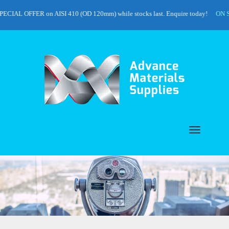
CIAL OFFER on AISI 410 (OD 120mm) while stocks last. Enquire today!
ON SAL
Toggle
navigat