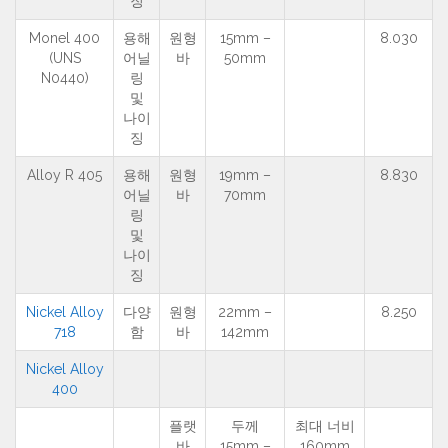
징
Monel 400
용해
원형
15mm –
8.030
(UNS
어닐
바
50mm
N0440)
링
및
나이
징
Alloy R 405
용해
원형
19mm –
8.830
어닐
바
70mm
링
및
나이
징
Nickel Alloy
다양
원형
22mm –
8.250
718
함
바
142mm
Nickel Alloy
400
플랫
두께
최대 너비
바
15mm –
160mm