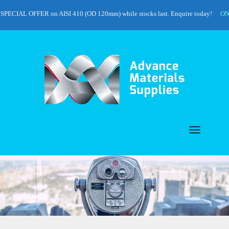
ECIAL OFFER on AISI 410 (OD 120mm) while stocks last. Enquire today!
ON SA
Toggle
navigat