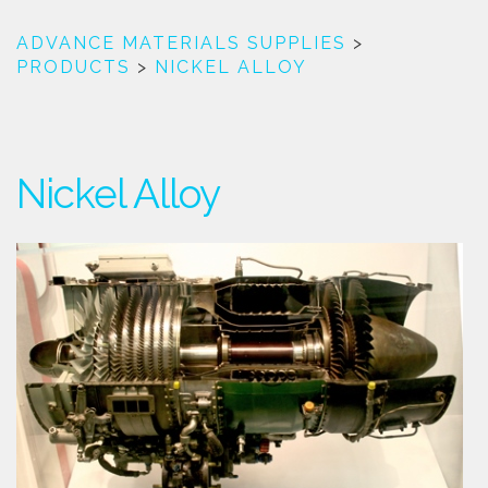
ADVANCE MATERIALS SUPPLIES
>
PRODUCTS
>
NICKEL ALLOY
Nickel Alloy